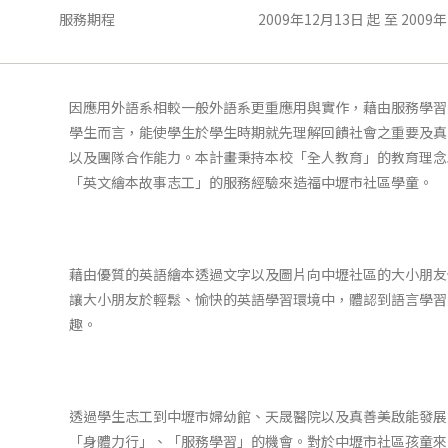
服務期程
2009年12月13日 起 至 2009
因應用外語系相較一般外語系更重應用與實作，藉由服務學習
學生而言，能使學生於學生時期就先理解回饋社會之重要及真
以及團隊合作能力。本計畫秉持本校「全人教育」的教育理念
「英文繪本故事志工」的服務經驗來造福中壢市社區學童。
藉由優質的英語繪本透過文字以及圖片向中壢社區的大小朋友
讓大小朋友於輕鬆、愉快的英語學習環境中，體認到語言學習
趣。
透過學生志工到中壢市婦幼館、天晟醫院以及真善美啟能發展
「身體力行」、「服務學習」的機會。對於中壢市社區孩童來