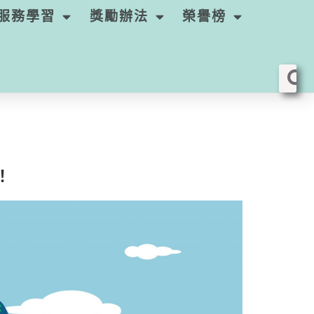
服務學習
獎勵辦法
榮譽榜
！