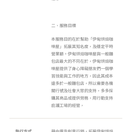
二、服務目標
本服務目的在於幫助「伊甸烘焙咖
啡屋」拓展其知名度，及穩定平時
營業額。伊甸烘焙咖啡屋與一般麵
包店最大的不同在於，伊甸烘焙咖
啡屋提供了身心障礙朋友們一個學
習技能與工作的地方，因此其成本
遠多於一般麵包店，所以需要各機
關行號及社會大眾的支持，多多採
購其商品或提供勞務，用行動支持
庇護工場的經營，
執行方式
藉由廣告創意行銷，拓展伊甸烘焙