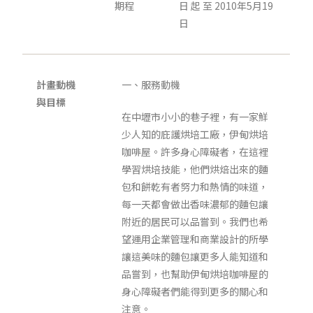
期程
日 起 至 2010年5月19
日
計畫動機
一、服務動機
與目標
在中壢市小小的巷子裡，有一家鮮
少人知的庇護烘培工廠，伊甸烘培
咖啡屋。許多身心障礙者，在這裡
學習烘培技能，他們烘焙出來的麵
包和餅乾有者努力和熱情的味道，
每一天都會做出香味濃郁的麵包讓
附近的居民可以品嘗到。我們也希
望運用企業管理和商業設計的所學
讓這美味的麵包讓更多人能知道和
品嘗到，也幫助伊甸烘培咖啡屋的
身心障礙者們能得到更多的關心和
注意。