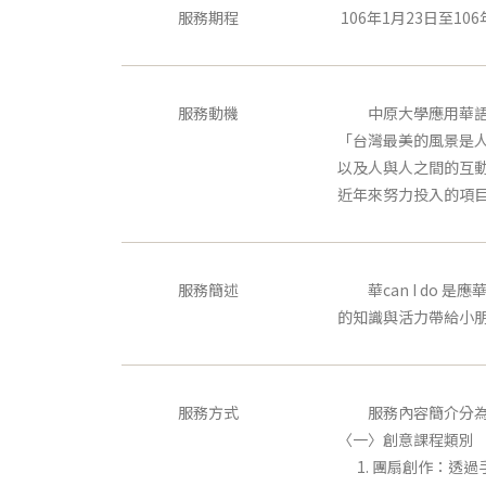
服務期程
106年1月23日至106
服務動機
中原大學應用華語文
「台灣最美的風景是
以及人與人之間的互
近年來努力投入的項
服務簡述
華can I do 
的知識與活力帶給小
服務方式
服務內容簡介分為四
〈一〉創意課程類別
1. 團扇創作：透過