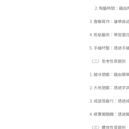
2. 陶藝時間：藉由
3. 春聯寫作：讓學
4. 剪紙藝術：學習
5. 手繪杯墊：透過
〈二〉思考性質類別
1. 破冰遊戲：藉由
2. 大地遊戲：透過
3. 成語我最行：透
4. 尋寶闖關趣：透
〈三〉體育性質類別