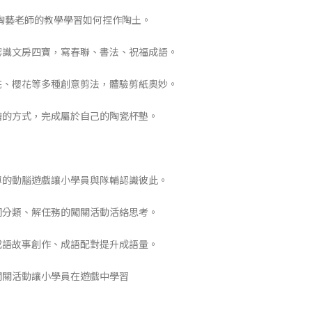
陶藝老師的教學學習如何捏作陶土。
員認識文房四寶，寫春聯、書法、祝福成語。
窗花、櫻花等多種創意剪法，體驗剪紙奧妙。
手繪的方式，完成屬於自己的陶瓷杯墊。
簡單的動腦遊戲讓小學員與隊輔認識彼此。
字詞分類、解任務的闖關活動活絡思考。
過成語故事創作、成語配對提升成語量。
過闖關活動讓小學員在遊戲中學習