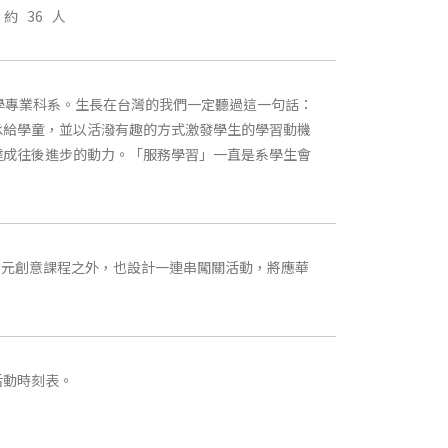
約 36 人
專業科系。生長在台灣的我們一定聽過這一句話：
承給學童，並以活潑有趣的方式激發學生的學習動機
達成往後進步的動力。「服務學習」一直是系學生會
等多元創意課程之外，也設計一連串闖關活動，將應華
動時刻表。