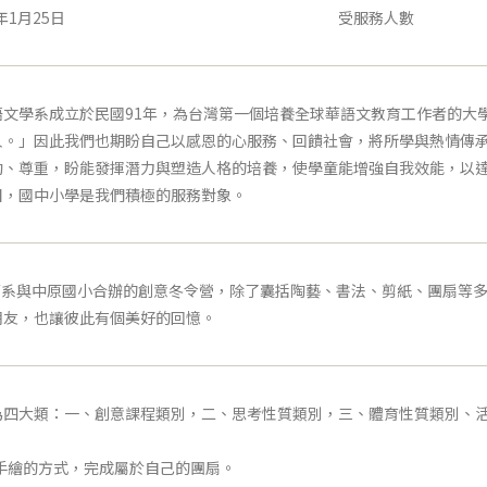
年1月25日
受服務人數
學系成立於民國91年，為台灣第一個培養全球華語文教育工作者的大學
人。」因此我們也期盼自己以感恩的心服務、回饋社會，將所學與熱情傳
動、尊重，盼能發揮潛力與塑造人格的培養，使學童能增強自我效能，以
目，國中小學是我們積極的服務對象。
是應華系與中原國小合辦的創意冬令營，除了囊括陶藝、書法、剪紙、團扇
朋友，也讓彼此有個美好的回憶。
大類：一、創意課程類別，二、思考性質類別，三、體育性質類別、活
手繪的方式，完成屬於自己的團扇。