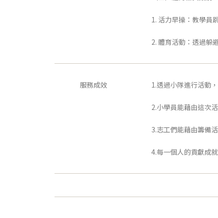
1. 活力早操：教學
2. 體育活動：透過
服務成效
1.透過小隊進行活動
2.小學員能藉由這次
3.志工們能藉由籌備
4.每一個人的貢獻成