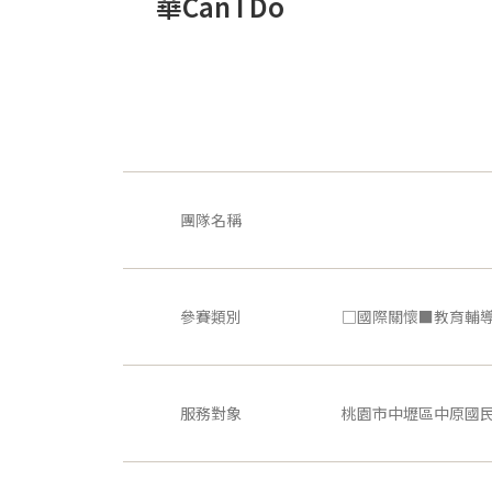
華Can I Do
團隊名稱
參賽類別
□國際關懷■教育輔
服務對象
桃園市中壢區中原國