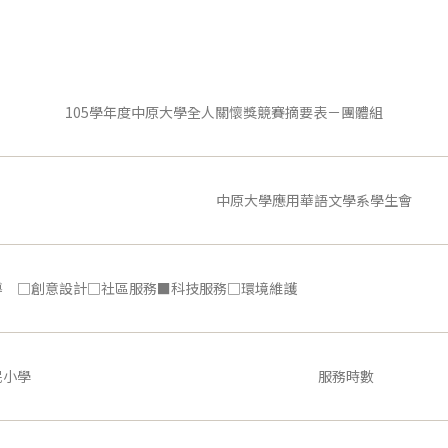
105學年度中原大學全人關懷獎競賽摘要表－團體組
中原大學應用華語文學系學生會
導 □創意設計□社區服務■科技服務□環境維護
民小學
服務時數