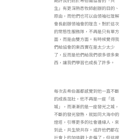
期許我們對於希伯崙協會的「共
生」有更深熟悉牧師創辦的目的、
原由，而他們也可以由領袖社理解
會長創辦領袖會的理念。對於這次
的常態性服務隊，不再是只有單方
面，而是由雙方面。有時候覺得我
們給協會的東西實在是太少太少
了，反而是他們給我們很多很多東
西，讓我們學習也成長了許多。
每次去希伯崙都感覺到他一直不斷
的成長茁壯，他不再是一座「逃
城」，而漸漸的是一座發光之城，
不斷的發光發熱，就如同大海中的
燈塔，引導更多的社會邊緣人，來
到此，共生榮共存。或許他們都在
社會上的加值觀上走偏了，但這裡