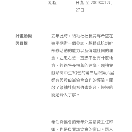
期程
日 起 至 2009年12月
27日
計畫動機
去年此時，領袖社社長莞曄希望在
與目標
這學期辦一個參訪，想藉此培訓幹
部辦活動的能力以及傳達社團的理
念，左思右想一直想不出有什麼地
方，經過學長柏蒼的建議，領袖會
辦給高中生3Q營的第三屆跟第六屆
都有與希伯崙協會合作的經驗。開
啟了領袖社與希伯崙媒合，慢慢的
開始深入了解。
希伯崙協會的青年外展部黃主任印
如，也是負責該協會的窗口。兩人