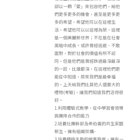
卻以一顆「愛」來包容他們，給他
們更多更多的機會，甚至是更多更
多的希望，希望他可以在這裡生
活，希望他可以以這裡為榮，這裡
是一個美麗新世界；不在是在社會
黑暗中成長。或許曾經逃避、不敢
面對，對於社會的價值有所不認
同，但是他們是曾經跌過最深最深
的一跤，比誰都深，在這裡他們更
能從中知道，原來我們是最幸福
的，上天給我們比其他人還要大的
禮物(考驗)，讓我們知道我們活得很
好。
1.利用體驗式教學，從中學習會領導
與團隊合作的能力
2.培養社團幹部及希伯崙的共生家園
新生，擁有組織架構-
3.培養積極主動的做事態度，擁有一