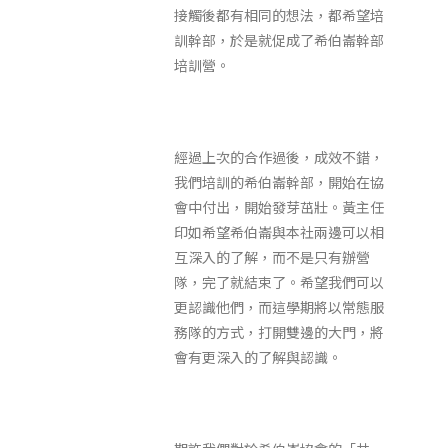
接觸後都有相同的想法，都希望培
訓幹部，於是就促成了希伯崙幹部
培訓營。
經過上次的合作過後，成效不錯，
我們培訓的希伯崙幹部，開始在協
會中付出，開始發芽茁壯。黃主任
印如希望希伯崙與本社兩邊可以相
互深入的了解，而不是只有辦營
隊，完了就結束了。希望我們可以
更認識他們，而這學期將以常態服
務隊的方式，打開雙邊的大門，將
會有更深入的了解與認識。