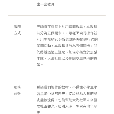
出一套教具
服務
老師將在課堂上利用這套教具，本教具
方式
共分為五個關卡，，讓老師自行操作並
利用學校約90分鐘的課程時間進行約的
闖關活動，本教具共分為五個關卡，我
們將透過這五道關卡加深小孩對於黑貓
中隊、大海社區以及桃園空軍基地的瞭
解。
服務
透過我們製作的教材，不僅讓小學生學
成效
習黑貓中隊的歷史，使段鮮為人知的歷
史能被流傳，也能幫助大海社區未來發
展社區觀光，吸引人潮，學習在地化歷
史