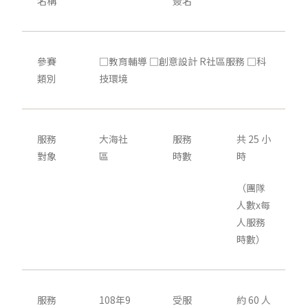
名稱
簽名
參賽
□教育輔導 □創意設計 R社區服務 □科
類別
技環境
服務
大海社
服務
共 25 小
對象
區
時數
時
（團隊
人數x每
人服務
時數）
服務
108年9
受服
約 60 人