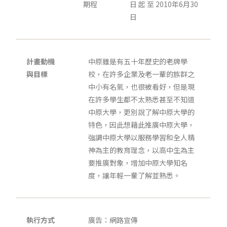
期程
日 起 至 2010年6月30
日
計畫動機
中原雖是有五十年歷史的老牌學
與目標
校，在許多企業及老一輩的族群之
中小有名氣，也很被看好，但是現
在許多學生都不太熟悉甚至不知道
中原大學，更別說了解中原大學的
特色，因此想藉此推廣中原大學，
強調中原大學以服務學習和全人精
神為主的教育理念，以高中生為主
要推廣對象，增加中原大學知名
度，讓年輕一輩了解並熟悉。
執行方式
廣告：網路宣傳