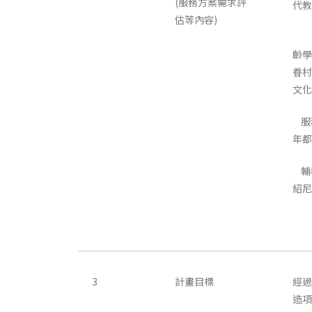
(服務方案需求評
代教
估等內容)
服
齡學
眷村
文化
服
年都
輔
紹尼
3
計畫目標
經過
造項