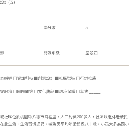
設計(五)
學分數
5
澎
開課系級
室設四
育輔導 □資訊科技 ■創意設計 ■社區營造 □行銷推廣
會服務 □國際關懷 □文化典藏 ■環境保護 □其他 _____
社區位於桃園縣八德市霄裡里，人口約莫200多人，社區以退休老榮民
在此生活，生活習慣迥異，老榮民平均年齡超過八十歲，小孩大多為國小