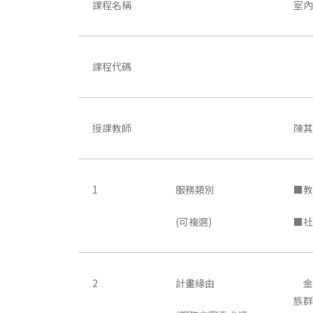
課程名稱
室內
課程代碼
授課教師
陳其
1
服務類別
■教
(可複選)
■社
2
計畫緣由
金城
族群