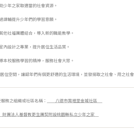
協助少年之家取適當的社會資源。
透過課輔提升少年們的學習意願。
與其他社福團體結合，導入新的職能教學。
以室內設計之專業，提升居住生活品質。
倡導本校服務學習的精神，服務社會大眾。
居住空間，讓韶年們有個更舒適的生活環境，並發揚取之社會、用之社會
受服務之組織或社區名稱：
八德市霄裡里金城社區
財團法人基督教更生團契附設桃園縣私立少年之家