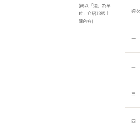
(請以「週」為單
週次
位，介紹18週上
課內容)
一
二
三
四