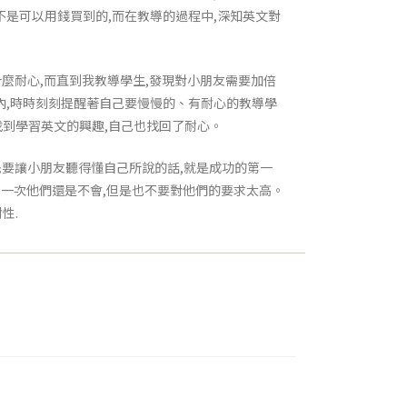
不是可以用錢買到的,而在教導的過程中,深知英文對
什麼耐心,而直到我教導學生,發現對小朋友需要加倍
內,時時刻刻提醒著自己要慢慢的、有耐心的教導學
找到學習英文的興趣,自己也找回了耐心。
先要讓小朋友聽得懂自己所說的話,就是成功的第一
教一次他們還是不會,但是也不要對他們的要求太高。
性.