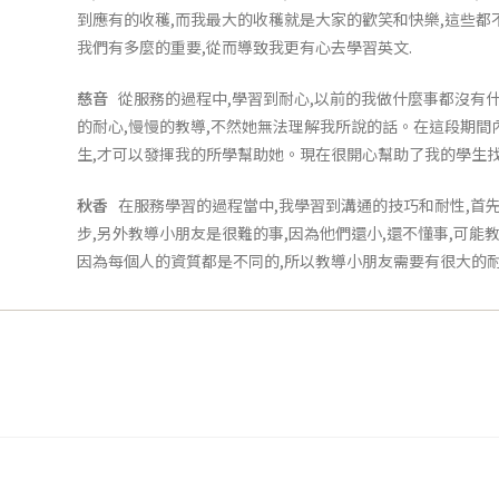
到應有的收穫,而我最大的收穫就是大家的歡笑和快樂,這些都
我們有多麼的重要,從而導致我更有心去學習英文.
慈音
從服務的過程中,學習到耐心,以前的我做什麼事都沒有
的耐心,慢慢的教導,不然她無法理解我所說的話。在這段期間
生,才可以發揮我的所學幫助她。現在很開心幫助了我的學生
秋香
在服務學習的過程當中,我學習到溝通的技巧和耐性,首
步,另外教導小朋友是很難的事,因為他們還小,還不懂事,可能
因為每個人的資質都是不同的,所以教導小朋友需要有很大的耐