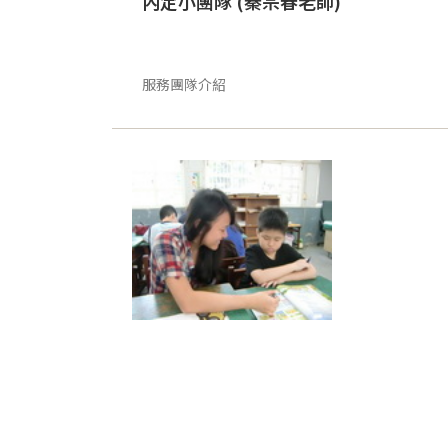
內定小團隊 (秦宗春老師)
服務團隊介紹