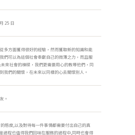
6月 25 日
從多方面獲得很好的經驗，然而獲取新的知識和能
我們可以為這個社會奉獻自己的微薄之力，而且服
是未來社會的棟樑，我們更需要用心的教導他們，同
到我們的關懷，在未來以同樣的心去關懷別人。
友。
有的態度,以及對待每一件事情都需要付出自己的真
但是過程也值得我們回味在服務的過程中,同時也會得