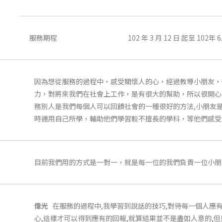
服務期程
102 年 3 月 12 日 起至 102年 
因為想從服務的過程中，感受關懷人的心，經過教導小朋友，
力，對將來我們在社會上工作，是有很大的幫助，所以很開心
務別人是我們每個人可以回饋社會的一種很好的方法,小朋友
時運用自己所學，輔助他們學習較不擅長的學科，等他們感受
目前我們用的方式是一對一，就是每一位的我們負責一位小朋
偉光
在服務的過程中,我學習到說話的技巧,對待每一個人應
心,這樣才可以得到應有的回報,就算結果並不是盡如人意的,