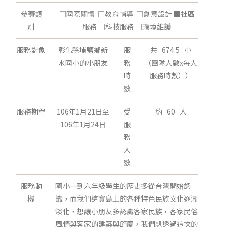
參賽類
□國際關懷 □教育輔導 □創意設計 ■社區
別
服務 □科技服務 □環境維護
服務對象
彰化縣埔鹽鄉新
服
共 674.5 小
水國小的小朋友
務
（團隊人數x每人
時
服務時數））
數
服務期程
106年1月21日至
受
約 60 人
106年1月24日
服
務
人
數
服務動
國小一到六年級學生的歷史多從台灣開始認
機
識，而我們這寶島上的各種特色民族文化逐漸
淡化，想讓小朋友多認識客家民族，客家民俗
風情與客家的建築與節慶，我們想透過這次的