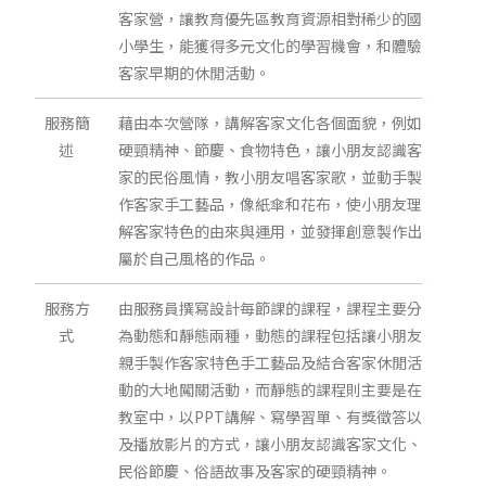
客家營，讓教育優先區教育資源相對稀少的國
小學生，能獲得多元文化的學習機會，和體驗
客家早期的休閒活動。
服務簡
藉由本次營隊，講解客家文化各個面貌，例如
述
硬頸精神、節慶、食物特色，讓小朋友認識客
家的民俗風情，教小朋友唱客家歌，並動手製
作客家手工藝品，像紙傘和花布，使小朋友理
解客家特色的由來與運用，並發揮創意製作出
屬於自己風格的作品。
服務方
由服務員撰寫設計每節課的課程，課程主要分
式
為動態和靜態兩種，動態的課程包括讓小朋友
親手製作客家特色手工藝品及結合客家休閒活
動的大地闖關活動，而靜態的課程則主要是在
教室中，以PPT講解、寫學習單、有獎徵答以
及播放影片的方式，讓小朋友認識客家文化、
民俗節慶、俗語故事及客家的硬頸精神。