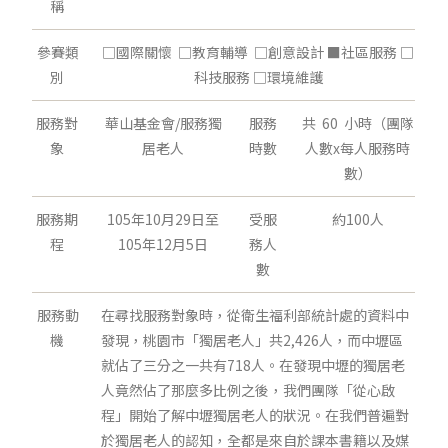
稱
參賽類
□國際關懷 □教育輔導 □創意設計 ■社區服務 □
別
科技服務 □環境維護
服務對
華山基金會/服務獨
服務
共 60 小時（團隊
象
居老人
時數
人數x每人服務時
數）
服務期
105年10月29日至
受服
約100人
程
105年12月5日
務人
數
服務動
在尋找服務對象時，從衛生福利部統計處的資料中
機
發現，桃園市「獨居老人」共2,426人，而中壢區
就佔了三分之一共有718人。在發現中壢的獨居老
人竟然佔了那麼多比例之後，我們團隊「從心啟
程」開始了解中壢獨居老人的狀況。在我們普遍對
於獨居老人的認知，全都是來自於課本書籍以及媒