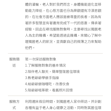
體的灌輸，老人對於我們而言，身體機能退化並移
動能力降低，在心態方面也分為樂觀還有冷漠悲觀
的，在社會方面老人應該是被尊重的長者，因為有
著許多智慧並有著養育完成下一代的恩惠，傳承著
經驗。因此在尋找服務對象時，主要尋找以獨居老
人為主的機構，希望能透過此機構，來關心了解中
壢獨居老人的狀況，並貢獻自己的微薄之力來幫助
他們。
服務簡
第一次探訪服務對象
述
1.了解服務對象的基本情況
2.陪伴老人聊天，簡單整理居住環境
3.教老爺爺學做手指操
4.給爺爺做咖喱吃，改善伙食
5.陪爺爺唱軍歌，看舊照片回憶
服務方
利用週末假日時間，到獨居老人家中拜訪。并計劃
式
各種有益于老人身心健康之活動，同時對其居住環