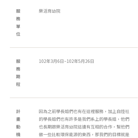
服
樂活育幼院
務
單
位
服
102年3月6日~102年5月26日
務
期
程
計
因為之前學長姐們也有在這裡服務，加上自控社
畫
的學長姐們也有許多是我們系上的學長姐，他們
動
也長期跟樂活育幼院這邊有互相的合作，幫他們
機
做一些比較環保能源的東西，那我們的目標就是