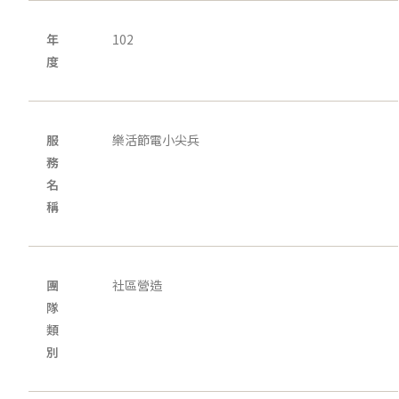
年
102
度
服
樂活節電小尖兵
務
名
稱
團
社區營造
隊
類
別