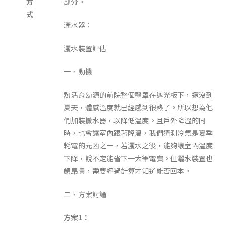
方
部分。
式
灑水器：
灑水裝置評估
一、動機
熱活育幼源的前院整個壟罩在遮光板下，還沒到
夏天，體感溫度就已經感到很熱了。所以想為他
們加裝撒水器，以降低溫度。且戶外降溫的同
時，也會讓室內跟著降溫，我們猜測冷氣是夏季
耗電的元凶之一，若灑水之後，能夠讓室內溫度
下降，說不定能省下一大筆電費。但灑水裝置也
頗昂貴，需要經過計算才知道能否回本。
二、方案討論
方案1：