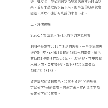
哪一種方法，都必須要水蒸散消失後才有降溫效
果，若有未蒸散的水留下來，則降溫的效果就會
變差，所以不應該有剩餘的水留下來。
三、評估數據
Step1：算出灑水後可以省下的冷氣電費
利用學長姊在2012年測到的數據，一台冷氣每天
運作8小時，兩個月要花約4391元的電費。樂活
育幼院1樓總共有3台冷氣，也就是說，在安裝灑
水器之前，每年暑假7、8月份的冷氣電費為
4391*3=13173 。
據經濟部的資料顯示，冷氣少換走1℃的熱氣，
可以省下%6的電費。因此可求出室內溫度下降
後可省下的冷氣費。