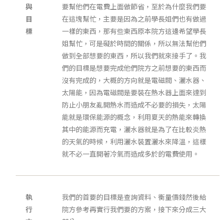
與
要幫他們在電費上面做節省，至於為什麼我們要
目
在這塊幫忙，主要是因為之前學長姐們也有做過
標
一樣的東西，那有些東西原本院方這邊希望學長
姐幫忙，可是礙於時間的關係，所以無法幫他們
做到全部想要的東西，所以我們就來接手了。我
們的目標是想要完成他們院方之前想要的東西而
沒有完成的，大概的方向就是電磁閥、灑水器、
太陽能，因為電磁閥是要裝在熱水器上面來達到
防止小朋友亂開熱水而造成不必要的損失，太陽
能就是環保能源的概念，利用夏天的熱能來轉換
其中的能源而充電，灑水器就是為了在比較炎熱
的天氣的時候，利用灑水裝置灑水來降溫，這樣
就不必一直開著冷氣而造成多於的電費使用。
執
我們的首要的目標是查詢資料、衡量價錢然後給
行
院方參考再實行我們要的方案，接下來分成三大