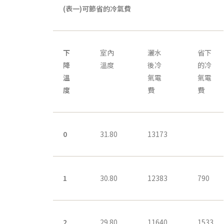
(
表一
)
可節省的冷氣費
下
室內
灑水
省下
降
溫度
後冷
的冷
溫
氣電
氣電
度
費
費
0
31.80
13173
1
30.80
12383
790
2
29.80
11640
1533