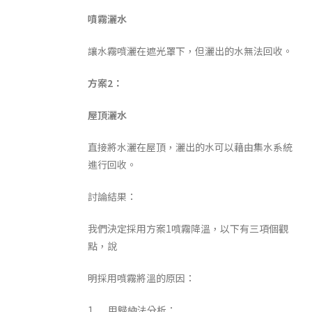
噴霧灑水
讓水霧噴灑在遮光罩下，但灑出的水無法回收。
方案
2
：
屋頂灑水
直接將水灑在屋頂，灑出的水可以藉由集水系統
進行回收。
討論結果：
我們決定採用方案1噴霧降溫，以下有三項個觀
點，說
明採用噴霧將溫的原因：
1. 用歸納法分析：