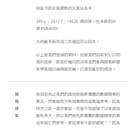
假設冷的天氣跟熱的天氣佔各半：
180 x ﹝23+2.7﹞=4626 再扣掉一些多餘的計
算 約為4000
大約最多兩年或三年粗估可以回本。
以上是我們查詢的資料，這是我們目前到5/15的
資料結果，那至於確切的決策我們會再跟老師還
有學長姐討論再做定輪，已達到最好的成效。
服
到目前為止我們的成效就是將實體的數據簡單的
務
算出，然後給院方有個實際的省電值參考，因為
成
院方之前一直想要裝，可是不知道裝了以後成效
果
能有多大，所以我們就先將實體的數據簡單的算
出來給它們參考，那這樣有什麼好處呢？？因為