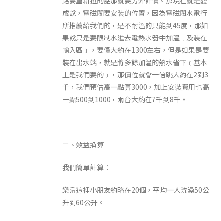
路要重新拉的話那就要另外計價。那現在就是變
成說，電磁閥要安裝的位置，因為電磁閥水電行
所推薦給我們的，是不耐溫的只能到45度，那如
果說只是要限制水進去電熱水器中加溫﹝及裝在
輸入區﹞，要價大約在1300左右，但是如果是要
裝在出水端，就是將多餘加溫的熱水省下﹝基本
上是我們要的﹞，那價位就會一倍跳大約在2到3
千，我們預估高一點算3000，加上安裝費用也高
一點500到1000，兩台大約在7千到8千。
二、效益換算
我們簡單計算：
樂活這裡小朋友約略在20個，平均一人洗澡50公
升到60公升。