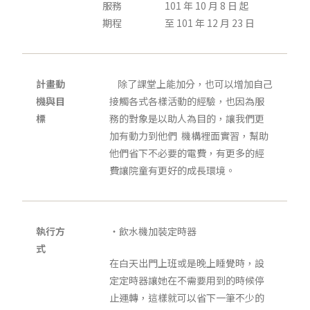
服務
101 年 10 月 8 日 起
期程
至 101 年 12 月 23 日
計畫動
除了課堂上能加分，也可以增加自己
機與目
接觸各式各樣活動的經驗，也因為服
標
務的對象是以助人為目的，讓我們更
加有動力到他們 機構裡面實習，幫助
他們省下不必要的電費，有更多的經
費讓院童有更好的成長環境。
執行方
‧飲水機加裝定時器
式
在白天出門上班或是晚上睡覺時，設
定定時器讓她在不需要用到的時候停
止運轉，這樣就可以省下一筆不少的