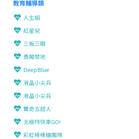
教育輔導類
人生組
紅星兒
三板三眼
勇闖禁地
DeepBlue
液晶小尖兵
液晶小尖兵
驚奇五超人
北極特快車GO!
彩虹棒棒糖團隊