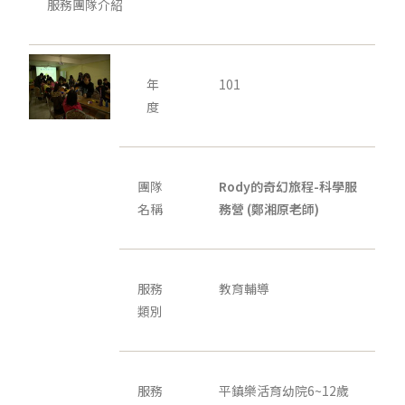
服務團隊介紹
年
101
度
團隊
Rody
的奇幻旅程-科學服
名稱
務營 (鄭湘原老師)
服務
教育輔導
類別
服務
平鎮樂活育幼院6~12歲