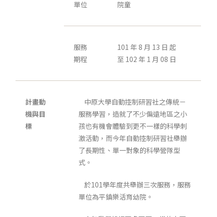
單位
院童
服務
101 年 8 月 13 日 起
期程
至 102 年 1 月 08 日
計畫動
中原大學自動控制研習社之傳統－
機與目
服務學習，造就了不少偏遠地區之小
標
孩也有機會體驗到更不一樣的科學刺
激活動，而今年自動控制研習社舉辦
了長期性、單一對象的科學營隊型
式。
於101學年度共舉辦三次服務，服務
單位為平鎮樂活育幼院。